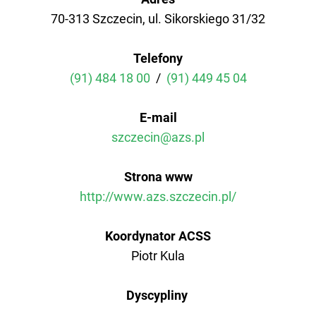
70-313 Szczecin, ul. Sikorskiego 31/32
AZS AWF Poznań
Telefony
AZS AWF Warszawa
(91) 484 18 00
/
(91) 449 45 04
AZS AWF Wrocław
E-mail
szczecin@azs.pl
Strona www
http://www.azs.szczecin.pl/
Koordynator ACSS
Piotr Kula
Dyscypliny