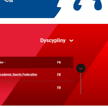
Dyscypliny
Dyscypliny
Kickboxing
tor
FB
Wioślarstwo
cademic Sports Federation
FB
FB