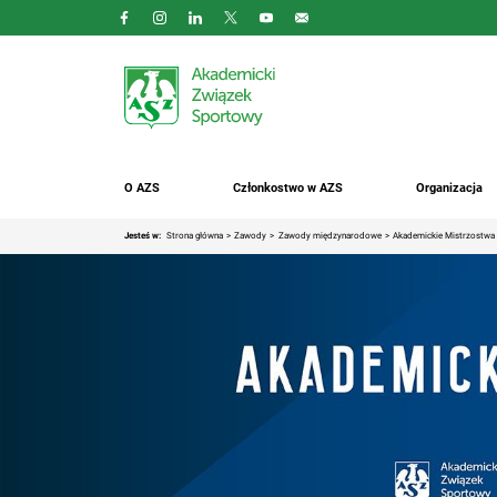
O AZS
Członkostwo w AZS
Organizacja
Jesteś w:
Strona główna
Zawody
Zawody międzynarodowe
Akademickie Mistrzostwa