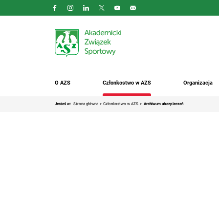
O AZS
Członkostwo w AZS
Organizacja
Jesteś w:
Strona główna
Członkostwo w AZS
Archiwum ubezpieczeń