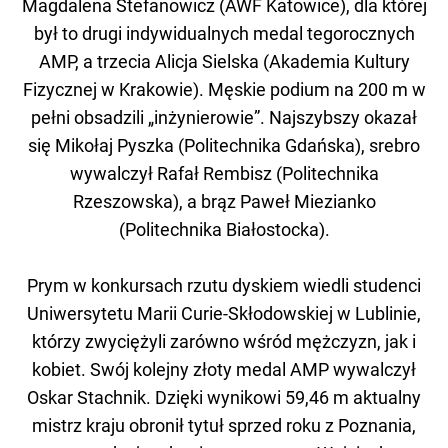
Magdalena Stefanowicz (AWF Katowice), dla której
był to drugi indywidualnych medal tegorocznych
AMP, a trzecia Alicja Sielska (Akademia Kultury
Fizycznej w Krakowie). Męskie podium na 200 m w
pełni obsadzili „inżynierowie”. Najszybszy okazał
się Mikołaj Pyszka (Politechnika Gdańska), srebro
wywalczył Rafał Rembisz (Politechnika
Rzeszowska), a brąz Paweł Miezianko
(Politechnika Białostocka).
Prym w konkursach rzutu dyskiem wiedli studenci
Uniwersytetu Marii Curie-Skłodowskiej w Lublinie,
którzy zwyciężyli zarówno wśród mężczyzn, jak i
kobiet. Swój kolejny złoty medal AMP wywalczył
Oskar Stachnik. Dzięki wynikowi 59,46 m aktualny
mistrz kraju obronił tytuł sprzed roku z Poznania,