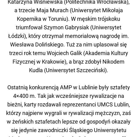
Katarzyna Wiśniewska (Politechnika Wrocławska),
a trzecie Maja Murach (Uniwersytet Mikołaja
Kopernika w Toruniu). W męskim trójskoku
triumfował Szymon Gabrysiak (Uniwersytet
Łódzki), który otrzymał memoriałową nagrodę im.
Wiesława Dolińskiego. Tuż za nim uplasował się
trzeci rok temu Wojciech Galik (Akademia Kultury
Fizycznej w Krakowie), a brąz zdobył Nikodem
Kudla (Uniwersytet Szczeciński).
Ostatnią konkurencją AMP w Lublinie były sztafety
4×400 m. Tak jak wcześniejsze rywalizacje na
bieżni, karty rozdawali reprezentanci UMCS Lublin,
którzy najpierw wygrali w rywalizacji mężczyzn, zaś
w żeńskich sztafetach lepsze od gospodyń okazały
się jedynie zawodniczki Śląskiego Uniwersytetu