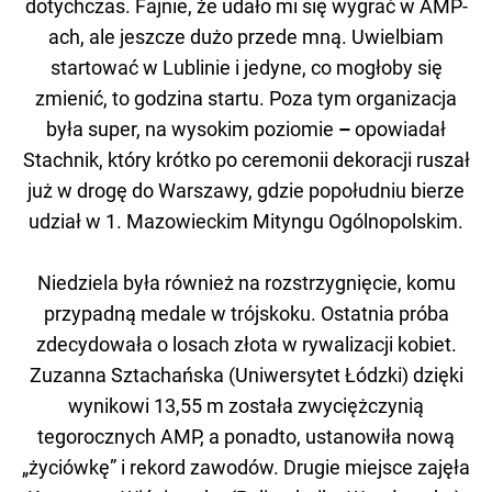
dotychczas. Fajnie, że udało mi się wygrać w AMP-
ach, ale jeszcze dużo przede mną. Uwielbiam
startować w Lublinie i jedyne, co mogłoby się
zmienić, to godzina startu. Poza tym organizacja
była super, na wysokim poziomie
–
opowiadał
Stachnik, który krótko po ceremonii dekoracji ruszał
już w drogę do Warszawy, gdzie popołudniu bierze
udział w 1. Mazowieckim Mityngu Ogólnopolskim.
Niedziela była również na rozstrzygnięcie, komu
przypadną medale w trójskoku. Ostatnia próba
zdecydowała o losach złota w rywalizacji kobiet.
Zuzanna Sztachańska (Uniwersytet Łódzki) dzięki
wynikowi 13,55 m została zwyciężczynią
tegorocznych AMP, a ponadto, ustanowiła nową
„życiówkę” i rekord zawodów. Drugie miejsce zajęła